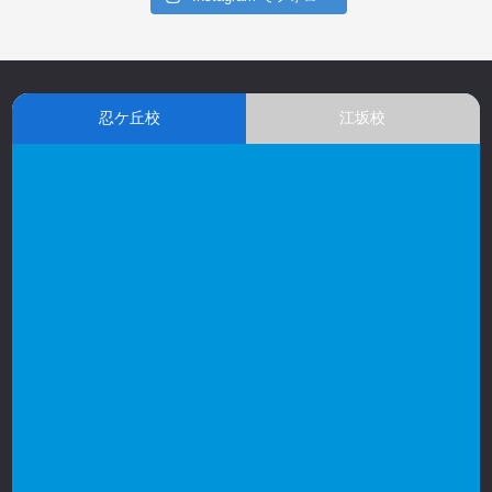
忍ケ丘校
江坂校