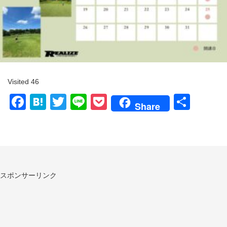
Visited 46
Facebook
Hatena
Twitter
Line
Pocket
共
Share
有
スポンサーリンク