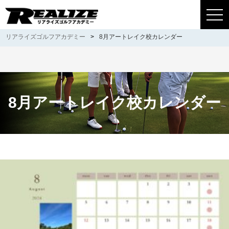
togg
navi
リアライズゴルフアカデミー
>
8月アートレイク校カレンダー
8月アートレイク校カレンダー