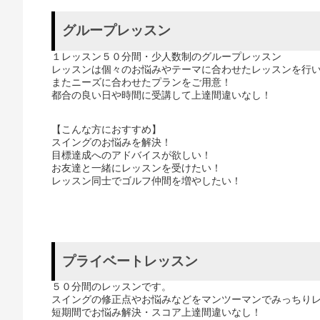
グループレッスン
１レッスン５０分間・少人数制のグループレッスン
レッスンは個々のお悩みやテーマに合わせたレッスンを行
またニーズに合わせたプランをご用意！
都合の良い日や時間に受講して上達間違いなし！
【こんな方におすすめ】
スイングのお悩みを解決！
目標達成へのアドバイスが欲しい！
お友達と一緒にレッスンを受けたい！
レッスン同士でゴルフ仲間を増やしたい！
プライベートレッスン
５０分間のレッスンです。
スイングの修正点やお悩みなどをマンツーマンでみっちり
短期間でお悩み解決・スコア上達間違いなし！