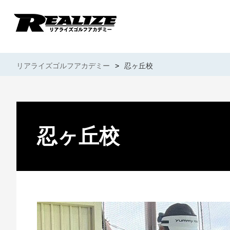
リアライズゴルフアカデミー
>
忍ヶ丘校
忍ヶ丘校