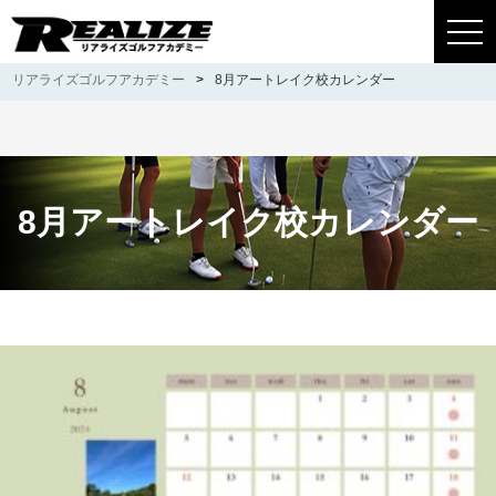
togg
navi
リアライズゴルフアカデミー
>
8月アートレイク校カレンダー
8月アートレイク校カレンダー