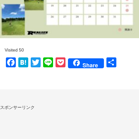
Visited 50
Facebook
Hatena
Twitter
Line
Pocket
共
Share
有
スポンサーリンク