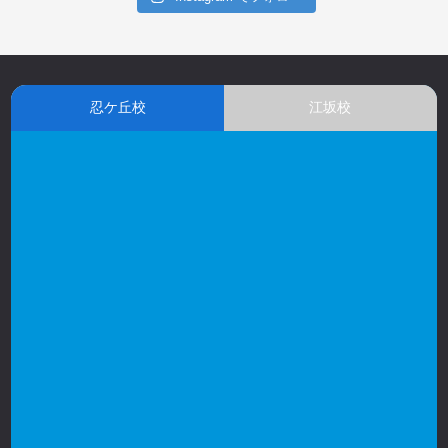
忍ケ丘校
江坂校