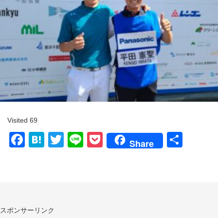
Visited 69
Facebook
Hatena
Twitter
Line
Pocket
共
Share
有
スポンサーリンク