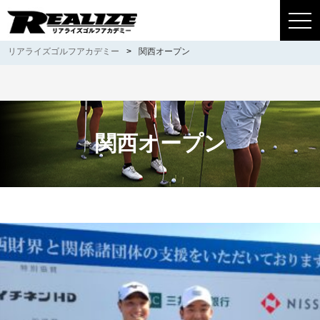
togg
navi
リアライズゴルフアカデミー
>
関西オープン
関西オープン