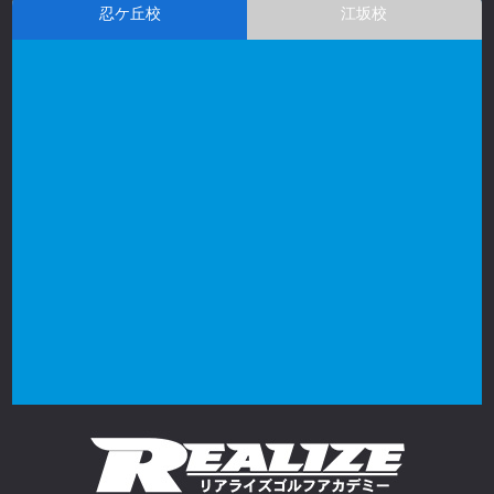
忍ケ丘校
江坂校