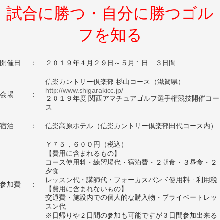
試合に勝つ・自分に勝つゴル
フを知る
開催日
：
２０１９年４月２９日～５月１日 ３日間
信楽カントリー倶楽部 杉山コース（滋賀県）
http://www.shigarakicc.jp/
会場
：
２０１９年度 関西アマチュアゴルフ選手権競技開催コー
ス
宿泊
：
信楽高原ホテル（信楽カントリー倶楽部田代コース内）
￥７５，６００円（税込）
【費用に含まれるもの】
コース使用料・練習場代・宿泊費・２朝食・３昼食・２
夕食
レッスン代・講師代・フォーカスバンド使用料・利用税
参加費
：
【費用に含まれないもの】
交通費・施設内での個人的な購入物・プライベートレッ
スン代
※日帰りや２日間の参加も可能ですが３日間参加出来る