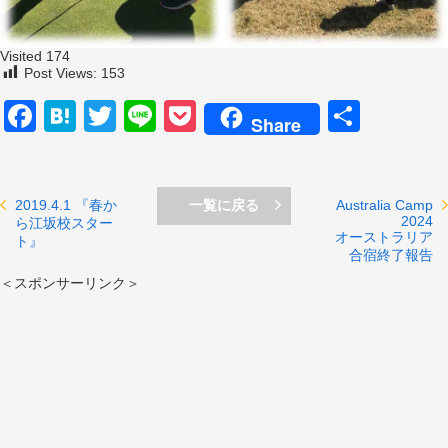
Visited 174
Post Views:
153
Facebook
Hatena
Twitter
Line
Pocket
共
Share
有
2019.4.1 『春か
一覧に戻る
Australia Camp
2024
ら江坂校スター
オーストラリア
ト』
合宿終了報告
＜スポンサーリンク＞