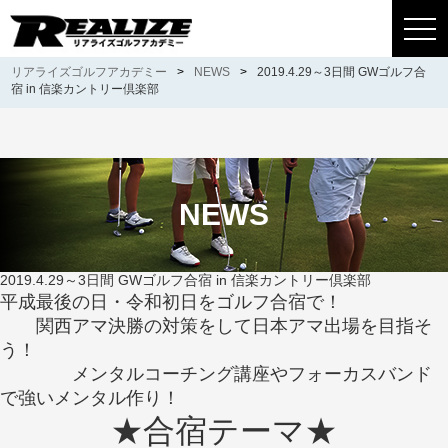
togg
navi
リアライズゴルフアカデミー
>
NEWS
>
2019.4.29～3日間 GWゴルフ合
宿 in 信楽カントリー倶楽部
NEWS
2019.4.29～3日間 GWゴルフ合宿 in 信楽カントリー倶楽部
平成最後の日・令和初日をゴルフ合宿で！
関西アマ決勝の対策をして日本アマ出場を目指そ
う！
メンタルコーチング講座やフォーカスバンド
で強いメンタル作り！
★合宿テーマ★