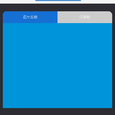
忍ケ丘校
江坂校