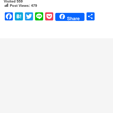
Visited 559
Post Views:
479
Facebook
Hatena
Twitter
Line
Pocket
共
Share
有