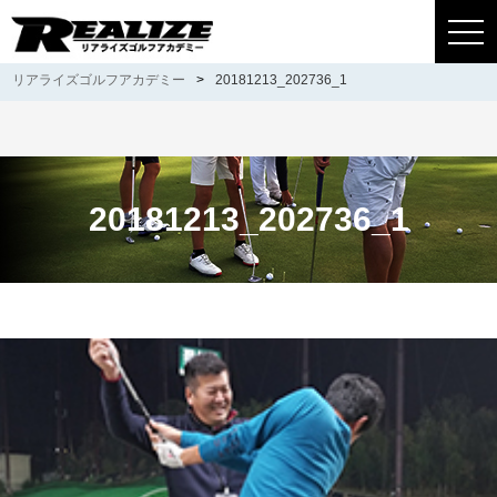
togg
navi
リアライズゴルフアカデミー
>
20181213_202736_1
20181213_202736_1