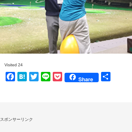
Visited 24
Facebook
Hatena
Twitter
Line
Pocket
共
Share
有
スポンサーリンク