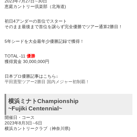
2023年7月27日∼30日
恵庭カントリー倶楽部（北海道)
初日4アンダーの首位でスタート
そのまま最後まで首位を譲らず完全優勝でツアー通算2勝目！
5年シードを大会最年少優勝記録で獲得！
TOTAL -11
優勝
獲得賞金 30,000,000円
日本プロ優勝記事はこちら↓
平田憲聖ツアー2勝目 国内メジャー初制覇！
横浜ミナトChampionship
~Fujiki Centennial~
開催日・コース
2023年8月3日∼6日
横浜カントリークラブ（神奈川県)