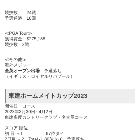
競技数 24戦
予選通過 18回
≪PGA Tour≫
獲得賞金 $275,188
競技数 2戦
≪その他≫
海外メジャー
全英オープン出場
予選落ち
（イギリス・ロイヤルリバプール）
東建ホームメイトカップ2023
開催日・コース
2023年3月30日∼4月2日
東建多度カントリークラブ・名古屋コース
スコア 順位
初 日 ＋1 87位タイ
2日目 －2 Total -1 80位タイ 予選落ち