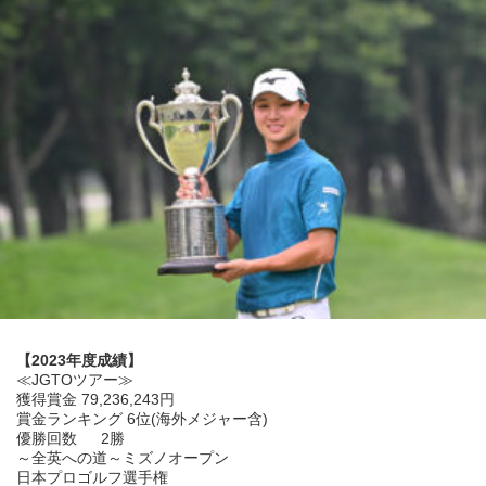
【2023年度成績】
≪JGTOツアー≫
獲得賞金 79,236,243円
賞金ランキング 6位(海外メジャー含)
優勝回数 2勝
～全英への道～ミズノオープン
日本プロゴルフ選手権