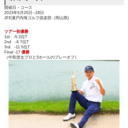
開催日・コース
2023年5月25日∼28日
JFE瀬戸内海ゴルフ俱楽部（岡山県)
ツアー初優勝
1st -5 2位T
2nd -6 7位T
3rd -11 5位T
Final -17
優勝
（中島啓太プロと3ホールのプレーオフ）