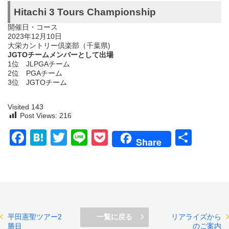
Hitachi 3 Tours Championship
開催日・コース
2023年12月10日
大栄カントリー倶楽部（千葉県)
JGTOチームメンバーとして出場
1位 JLPGAチーム
2位 PGAチーム
3位 JGTOチーム
Visited 143
Post Views:
216
Facebook
Hatena
Twitter
Line
Pocket
共
Share
有
平田憲聖ツアー2
一覧に戻る
リアライズから
勝目
のご案内