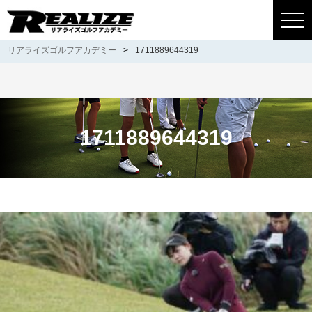
togg
navi
リアライズゴルフアカデミー
>
1711889644319
1711889644319