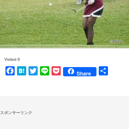
Visited 8
Facebook
Hatena
Twitter
Line
Pocket
共
Share
有
スポンサーリンク