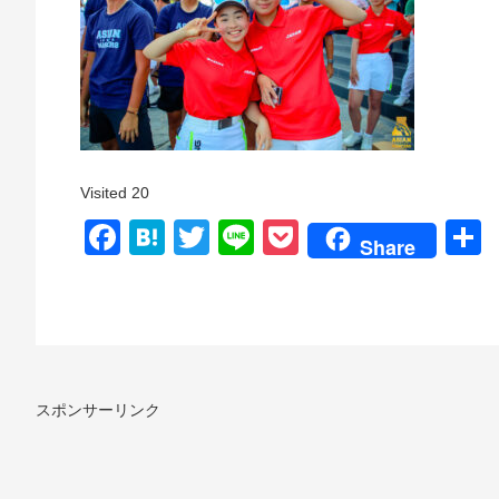
Visited 20
Facebook
Hatena
Twitter
Line
Pocket
Share
スポンサーリンク