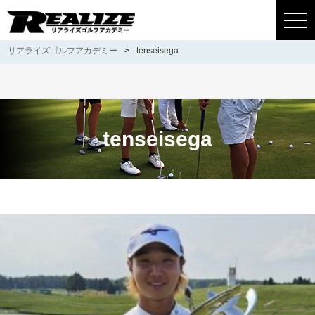
togg
navi
リアライズゴルフアカデミー
>
tenseisega
tenseisega