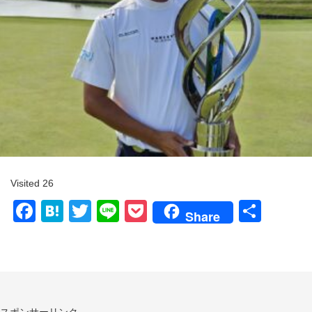
Visited 26
Facebook
Hatena
Twitter
Line
Pocket
共
Share
有
スポンサーリンク