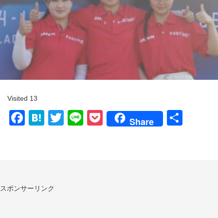
Visited 13
Facebook
Hatena
Twitter
Line
Pocket
共
Share
有
スポンサーリンク