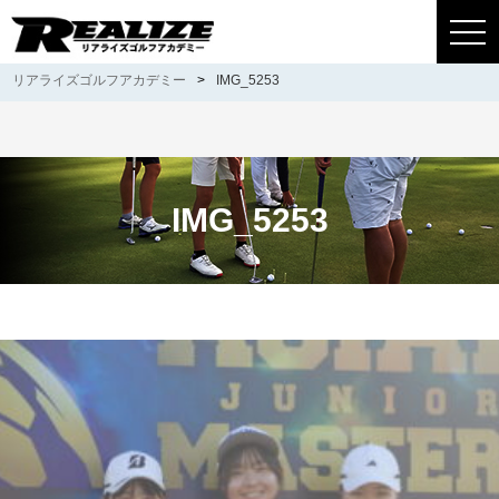
togg
navi
リアライズゴルフアカデミー
>
IMG_5253
IMG_5253