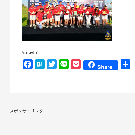
Visited 7
Facebook
Hatena
Twitter
Line
Pocket
Share
スポンサーリンク