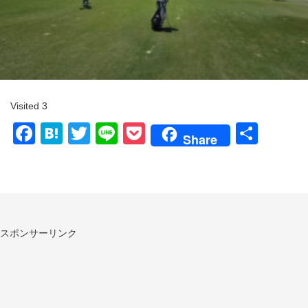
Visited 3
Facebook
Hatena
Twitter
Line
Pocket
共
Share
有
スポンサーリンク