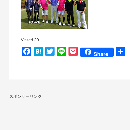
Visited 20
Facebook
Hatena
Twitter
Line
Pocket
Share
スポンサーリンク