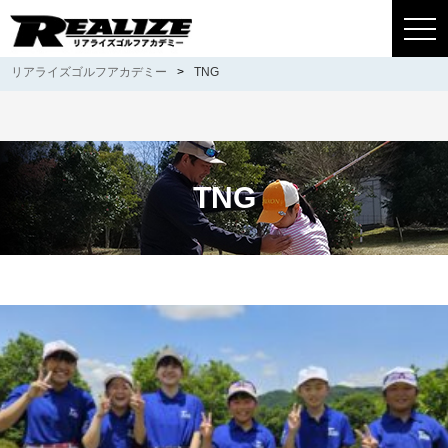
togg
navi
リアライズゴルフアカデミー
>
TNG
TNG