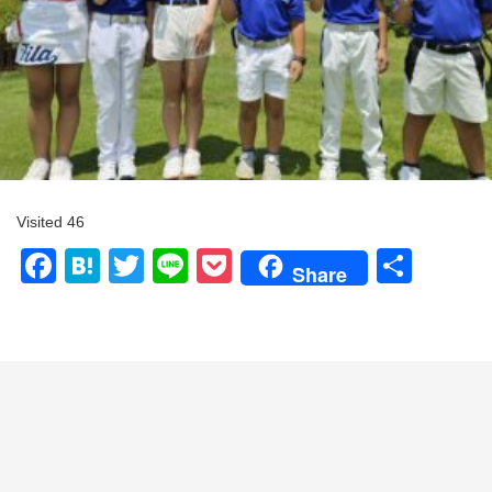
Visited 46
Facebook
Hatena
Twitter
Line
Pocket
共
Share
有